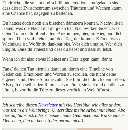
Eindrücke, die so laut und schrill und emotional aufgeladen sind,
dass dieser Zwischenraum zwischen Träumen und Wachen kaum
eine Chance hat, dagegen zu bestehen.
Du hättest doch noch ein bisschen dämmern können. Nachwirken
lassen, was die Nacht mit dir getan hat. Nachwirken lassen, was
deine Träume dir offenbarten. Ankommen, hier, im Hier, und dich
spüren. Dich vorbereiten, auf den Tag, der kommt. Klären, was das
Wichtigste ist. Wofür du dankbar bist. Was dich umgibt. Wer dich
umgibt. Dass du atmest und dass du liebst und dass du lebst.
Wenn ich dir also etwas Kleines ans Herz legen kann, dann:
Fang’ deinen Tag niemals damit an, durch eine Timeline von
Gedanken, Emotionen und Worten zu scrollen, die nicht deine
eigenen sind. Deine Stimme zählt. Sie führt dich durch dein Leben.
Also gib dir selbst den Raum, sie zu hören, sie laut und deutlich zu
hören, bevor du die Türe zu dieser verrückten Welt öffnest.
Ich schreibe diesen
Newsletter
mit viel Herzblut, wie alles andere,
was ich in die Welt bringe. Unterstütze meine Arbeit mit einem Abo
hier auf Substack oder schenke meine Gedanken und Kurse einem
Menschen, den du liebst (oder gerade nicht).