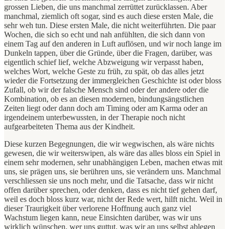
grossen Lieben, die uns manchmal zerrüttet zurücklassen. Aber
manchmal, ziemlich oft sogar, sind es auch diese ersten Male, die
sehr weh tun. Diese ersten Male, die nicht weiterführten. Die paar
Wochen, die sich so echt und nah anfühlten, die sich dann von
einem Tag auf den anderen in Luft auflösen, und wir noch lange im
Dunkeln tappen, über die Gründe, über die Fragen, darüber, was
eigentlich schief lief, welche Abzweigung wir verpasst haben,
welches Wort, welche Geste zu früh, zu spät, ob das alles jetzt
wieder die Fortsetzung der immergleichen Geschichte ist oder bloss
Zufall, ob wir der falsche Mensch sind oder der andere oder die
Kombination, ob es an diesen modernen, bindungsängstlichen
Zeiten liegt oder dann doch am Timing oder am Karma oder an
irgendeinem unterbewussten, in der Therapie noch nicht
aufgearbeiteten Thema aus der Kindheit.
Diese kurzen Begegnungen, die wir wegwischen, als wäre nichts
gewesen, die wir weiterswipen, als wäre das alles bloss ein Spiel in
einem sehr modernen, sehr unabhängigen Leben, machen etwas mit
uns, sie prägen uns, sie berühren uns, sie verändern uns. Manchmal
verschliessen sie uns noch mehr, und die Tatsache, dass wir nicht
offen darüber sprechen, oder denken, dass es nicht tief gehen darf,
weil es doch bloss kurz war, nicht der Rede wert, hilft nicht. Weil in
dieser Traurigkeit über verlorene Hoffnung auch ganz viel
Wachstum liegen kann, neue Einsichten darüber, was wir uns
wirklich wünschen, wer uns guttut, was wir an uns selbst ablegen