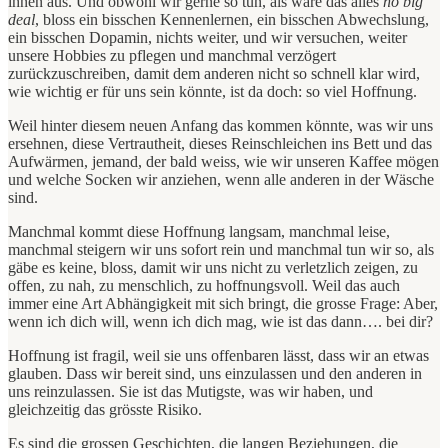
ihnen aus. Und obwohl wir gerne so tun, als wäre das alles
no big
deal
, bloss ein bisschen Kennenlernen, ein bisschen Abwechslung,
ein bisschen Dopamin, nichts weiter, und wir versuchen, weiter
unsere Hobbies zu pflegen und manchmal verzögert
zurückzuschreiben, damit dem anderen nicht so schnell klar wird,
wie wichtig er für uns sein könnte, ist da doch: so viel Hoffnung.
Weil hinter diesem neuen Anfang das kommen könnte, was wir uns
ersehnen, diese Vertrautheit, dieses Reinschleichen ins Bett und das
Aufwärmen, jemand, der bald weiss, wie wir unseren Kaffee mögen
und welche Socken wir anziehen, wenn alle anderen in der Wäsche
sind.
Manchmal kommt diese Hoffnung langsam, manchmal leise,
manchmal steigern wir uns sofort rein und manchmal tun wir so, als
gäbe es keine, bloss, damit wir uns nicht zu verletzlich zeigen, zu
offen, zu nah, zu menschlich, zu hoffnungsvoll. Weil das auch
immer eine Art Abhängigkeit mit sich bringt, die grosse Frage: Aber,
wenn ich dich will, wenn ich dich mag, wie ist das dann…. bei dir?
Hoffnung ist fragil, weil sie uns offenbaren lässt, dass wir an etwas
glauben. Dass wir bereit sind, uns einzulassen und den anderen in
uns reinzulassen. Sie ist das Mutigste, was wir haben, und
gleichzeitig das grösste Risiko.
Es sind die grossen Geschichten, die langen Beziehungen, die