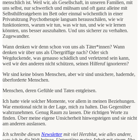
menschlich ist. Weil wir, als Gesellschaft, in unseren Familien, mit
uns selbst, nur schwerlich und mühsam und oft ganz alleine mit
Selbsthilferatgebern im Bett oder einmal wöchentlich in einer
Privatsitzung Psychotherapie langsam herausschälen, wie wir
funktionieren, warum wir tun, was wir tun, und wie wir lernen
könnten, uns besser auszuhalten. Und uns sicherer zu verhalten.
Zugewandter.
Wann denken wir denn schon von uns als Täter*innen? Wann
denken wir über uns als Übergriffige nach? Oder sich
Wegduckende, was genauso schädlich und verletzend sein kann,
weil wir den anderen nicht schützen, seinen Hilferuf ignorieren?
Wir sind keine bösen Menschen, aber wir sind unsichere, hadernde,
überforderte Menschen.
Menschen, deren Gefühle und Taten entgleisen.
Ich hatte viele solcher Momente, vor allem in meinen Beziehungen.
War emotional nicht in der Lage, mich zu halten. Das Gegenüber
wahrzunehmen. Genug Raum zu lassen. Die richtigen Worte zu
finden. Über meine eigene Unsicherheit hinwegsteigen und sie nicht
am anderen auslassen.
Ich schreibe diesen
Newsletter
mit viel Herzblut, wie alles andere,
was ich in die Welt bringe. Unterstütze meine Arbeit mit einem Abo